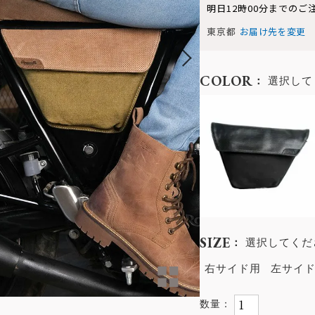
明日
12時00分
までのご
東京都
お届け先を変更
COLOR
選択して
SIZE
選択してくだ
右サイド用
左サイ