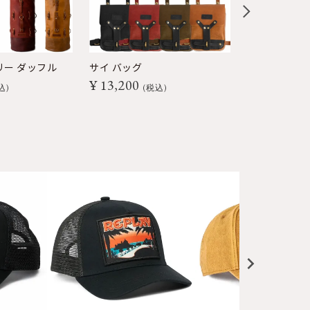
リー ダッフル
サイ バッグ
モト スリング
¥
13,200
¥
17,600
込
税込