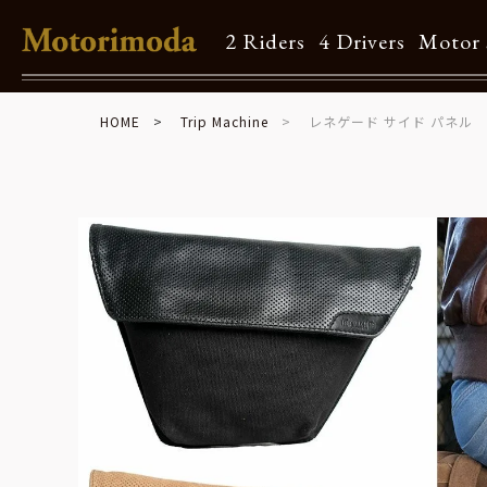
2 Riders
4 Drivers
Motor 
HOME
Trip Machine
レネゲード サイド パネル
Shop Info
Motorimodaとは
店舗一覧
Brand
Brand list
Guide
ご利用ガイド