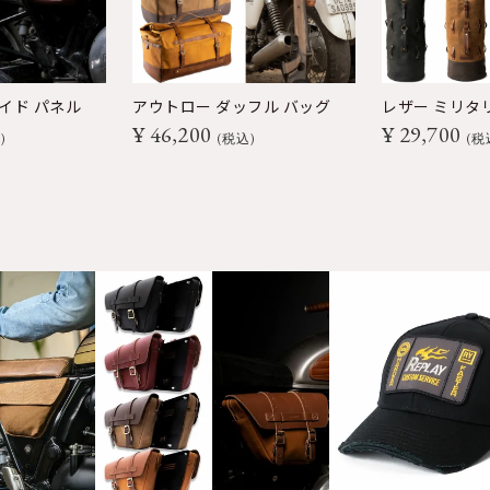
イド パネル
アウトロー ダッフル バッグ
レザー ミリタ
¥
46,200
¥
29,700
込
税込
税