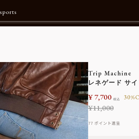
sports
Contents
特集一覧
Information一覧
Trip Machine
メルマガ購読
レネゲード サイ
カタログダウンロード
¥
7,700
30%
税込
リクルート
¥
11,000
77