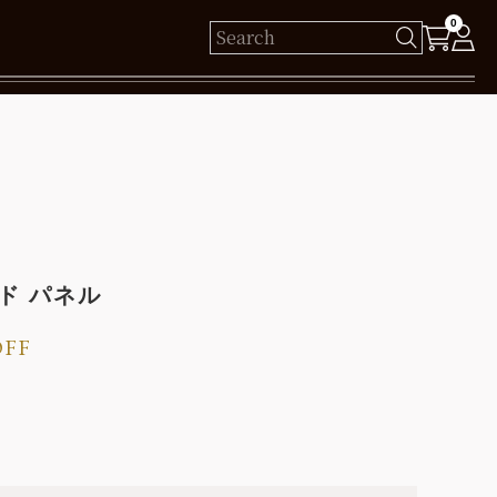
0
様
保有ポイント： pt
ログイン
ド パネル
新規会員登録
OFF