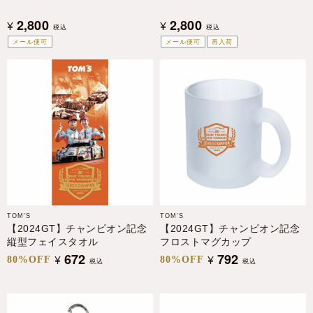
2,800
2,800
¥
¥
税込
税込
メール便可
メール便可
再入荷
TOM’S
TOM’S
【2024GT】チャンピオン記念
【2024GT】チャンピオン記念
縦型フェイスタオル
フロストマグカップ
672
792
¥
¥
80%OFF
80%OFF
税込
税込