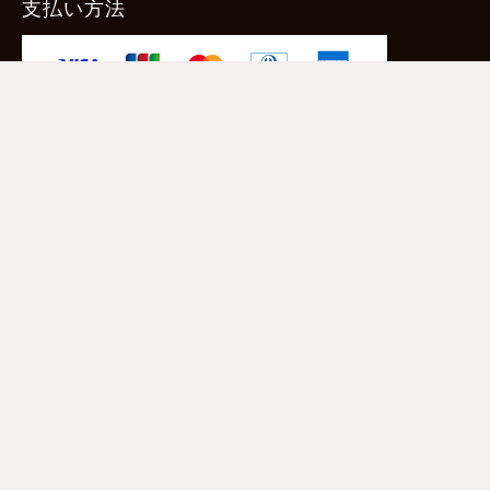
支払い方法
-クレジットカード -あと払い（ペイディ）
-PayPay -楽天ペイ -Amazon Pay
-代金引換（手数料660円） ※宅配便限定
送料
全国一律1,100円
＊メール便配送対象商品は一律330円。
11,000円以上のお買い物で当社負担。
ご利用ガイドはこちら