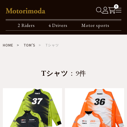
0
2 Riders
4 Drivers
Motor sports
HOME
TOM’S
Tシャツ
Tシャツ
：9件