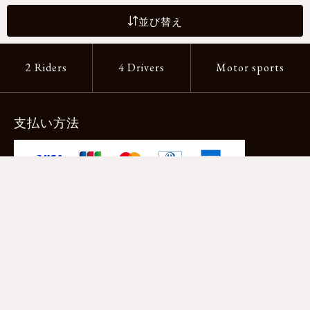
並び替え
2 Riders
4 Drivers
Motor sports
支払い方法
-クレジットカード -あと払い（ペイディ）
-PayPay -楽天ペイ -Amazon Pay
-代金引換（手数料660円） ※宅配便限定
送料