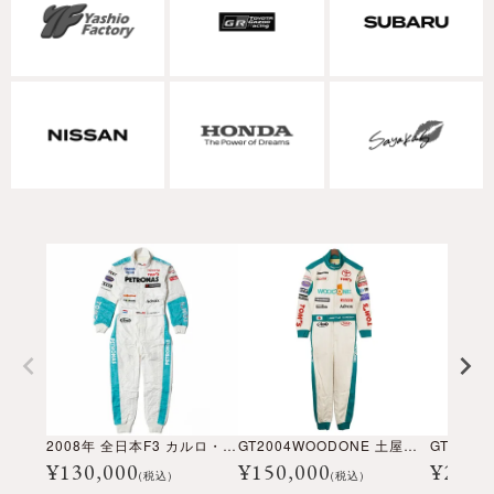
2008年 全日本F3 カルロ・ヴァン・ダム選手着用 レーシングスーツ
GT2004WOODONE 土屋武士選手着用 レーシングスーツ
¥
130,000
¥
150,000
¥
240,
(税込)
(税込)