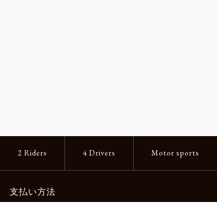
2 Riders
4 Drivers
Motor sports
支払い方法