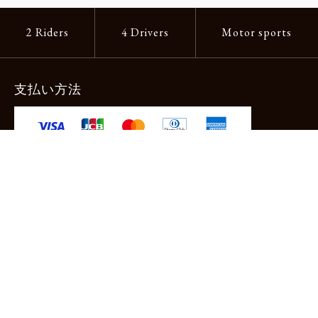
2 Riders
4 Drivers
Motor sports
支払い方法
-クレジットカード -あと払い（ペイディ）
-PayPay -楽天ペイ -Amazon Pay
-代金引換（手数料660円） ※宅配便限定
送料
全国一律1,100円
＊メール便配送対象商品は一律330円。