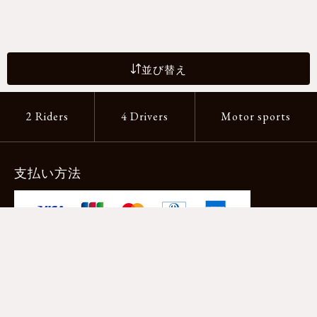
並び替え
2 Riders
4 Drivers
Motor sports
支払い方法
-クレジットカード -あと払い（ペイディ）
-PayPay -楽天ペイ -Amazon Pay
-代金引換（手数料660円） ※宅配便限定