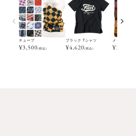
チューブ
ブラック Tシャツ
メッセンジャ
¥
3,500
¥
4,620
¥
16,500
(税込)
(税込)