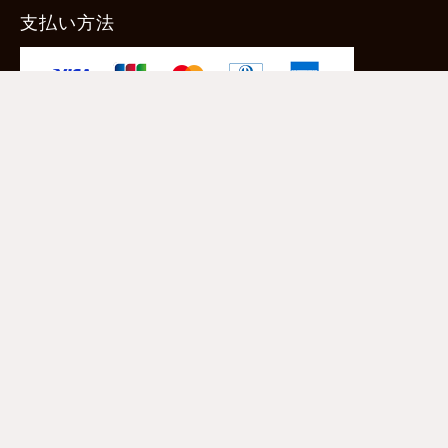
支払い方法
-クレジットカード -あと払い（ペイディ）
-PayPay -楽天ペイ -Amazon Pay
-代金引換（手数料660円） ※宅配便限定
送料
全国一律1,100円
＊メール便配送対象商品は一律330円。
11,000円以上のお買い物で当社負担。
ご利用ガイドはこちら