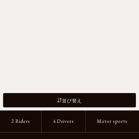
並び替え
2 Riders
4 Drivers
Motor sports