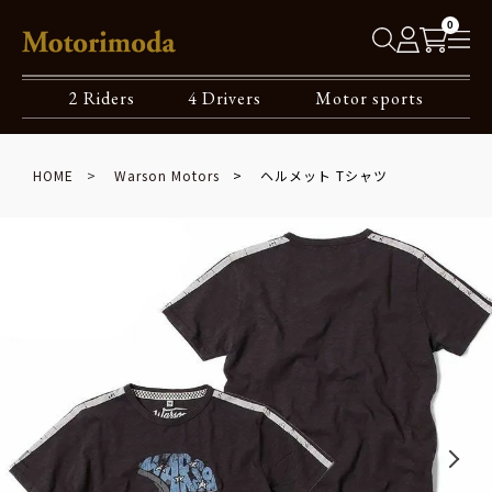
0
2 Riders
4 Drivers
Motor sports
HOME
Warson Motors
ヘルメット Tシャツ