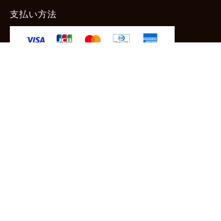
支払い方法
-クレジットカード -あと払い（ペイディ）
-PayPay -楽天ペイ -Amazon Pay
-代金引換（手数料660円） ※宅配便限定
送料
全国一律1,100円
＊メール便配送対象商品は一律330円。
11,000円以上のお買い物で当社負担。
ご利用ガイドはこちら