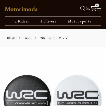
0
2 Riders
4 Drivers
Motor sports
HOME
WRC
WRC ロゴ 缶バッジ