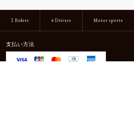
2 Riders
4 Drivers
Motor sports
支払い方法
-クレジットカード -あと払い（ペイディ）
-PayPay -楽天ペイ -Amazon Pay
-代金引換（手数料660円） ※宅配便限定
送料
全国一律1,100円
＊メール便配送対象商品は一律330円。