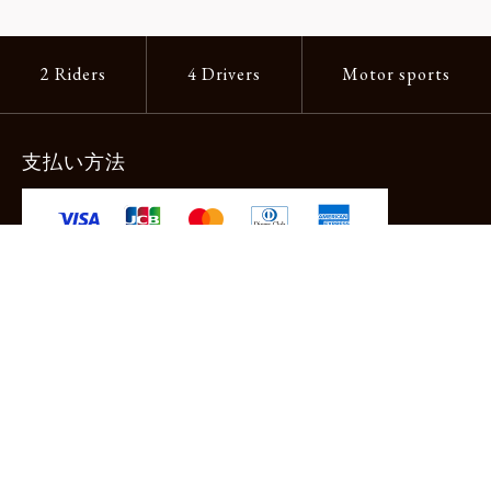
2 Riders
4 Drivers
Motor sports
支払い方法
-クレジットカード -あと払い（ペイディ）
-PayPay -楽天ペイ -Amazon Pay
-代金引換（手数料660円） ※宅配便限定
送料
全国一律1,100円
＊メール便配送対象商品は一律330円。