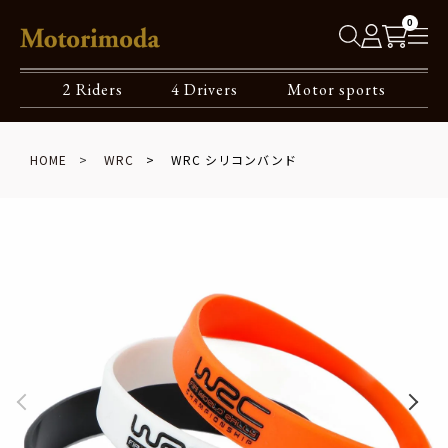
0
2 Riders
4 Drivers
Motor sports
HOME
WRC
WRC シリコンバンド