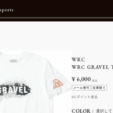
sports
Contents
特集一覧
Information一覧
WRC
メルマガ購読
WRC GRAVEL
カタログダウンロード
¥
6,000
税込
リクルート
メール便可
在庫限り
60
COLOR
選択して