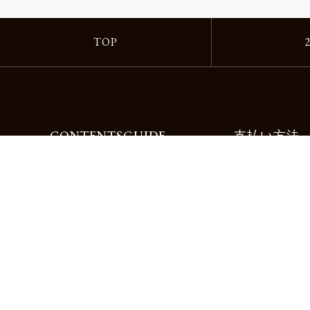
TOP
CONTENTS
GUIDE
支払い方法
Motorimodaとは
ご利用ガイド
店舗一覧
よくある質問
リクルート
お問合せ