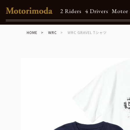
2 Riders
4 Drivers
Motor 
HOME
WRC
WRC GRAVEL Tシャツ
Shop Info
Motorimodaとは
店舗一覧
Brand
Brand list
Guide
ご利用ガイド