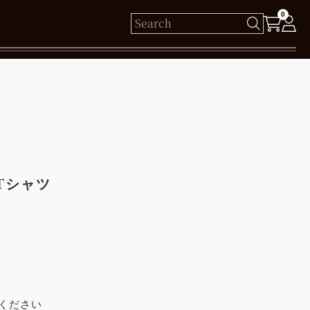
0
様
保有ポイント： pt
ログイン
 Tシャツ
新規会員登録
ください