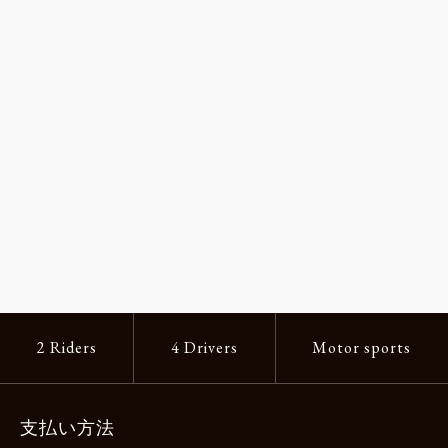
2 Riders
4 Drivers
Motor sports
支払い方法