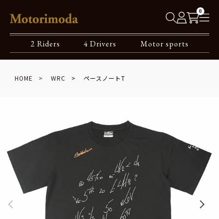
0
2 Riders
4 Drivers
Motor sports
HOME
WRC
ペースノートT