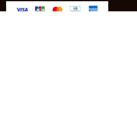
-クレジットカード -あと払い（ペイディ）
-PayPay -楽天ペイ -Amazon Pay
-代金引換（手数料660円） ※宅配便限定
送料
全国一律1,100円
＊メール便配送対象商品は一律330円。
11,000円以上のお買い物で当社負担。
ご利用ガイドはこちら