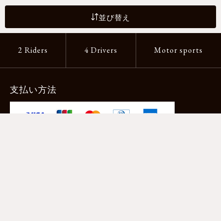
並び替え
2 Riders
4 Drivers
Motor sports
支払い方法
-クレジットカード -あと払い（ペイディ）
-PayPay -楽天ペイ -Amazon Pay
-代金引換（手数料660円） ※宅配便限定
送料