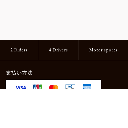
2 Riders
4 Drivers
Motor sports
支払い方法
-クレジットカード -あと払い（ペイディ）
-PayPay -楽天ペイ -Amazon Pay
-代金引換（手数料660円） ※宅配便限定