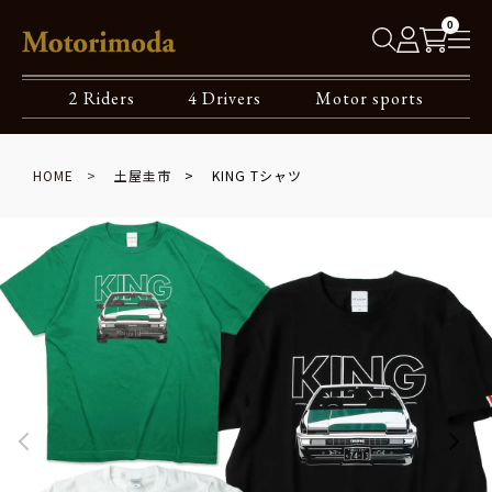
0
2 Riders
4 Drivers
Motor sports
HOME
土屋圭市
KING Tシャツ