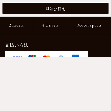
並び替え
2 Riders
4 Drivers
Motor sports
支払い方法
-クレジットカード -あと払い（ペイディ）
-PayPay -楽天ペイ -Amazon Pay
-代金引換（手数料660円） ※宅配便限定
送料