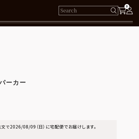
0
様
保有ポイント： pt
ログイン
 パーカー
新規会員登録
2026/08/09（日）
に
宅配便
でお届けします。
注文で