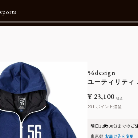
sports
Contents
特集一覧
Information一覧
56design
メルマガ購読
ユーティリティ
カタログダウンロード
¥
23,100
税込
リクルート
231
明日
12時00分
までのご
東京都
お届け先を変更