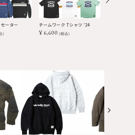
ーセーター
チームワーク Tシャツ '24
トリミング T
¥
6,600
¥
6,600
込
税込
税