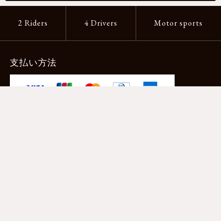
2 Riders
4 Drivers
Motor sports
支払い方法
-クレジットカード -あと払い（ペイディ）
-PayPay -楽天ペイ -Amazon Pay
-代金引換（手数料660円） ※宅配便限定
送料
全国一律1,100円
＊メール便配送対象商品は一律330円。