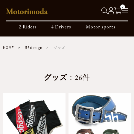
0
2 Riders
4 Drivers
Motor sports
HOME
56design
グッズ
グッズ
：26件