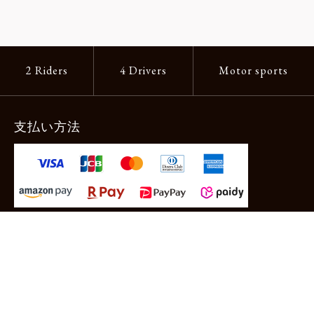
2 Riders
4 Drivers
Motor sports
支払い方法
-クレジットカード -あと払い（ペイディ）
-PayPay -楽天ペイ -Amazon Pay
-代金引換（手数料660円） ※宅配便限定
送料