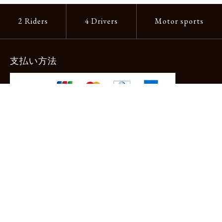
2 Riders
4 Drivers
Motor sports
支払い方法
-クレジットカード -あと払い（ペイディ）
-PayPay -楽天ペイ -Amazon Pay
-代金引換（手数料660円） ※宅配便限定
送料
全国一律1,100円
＊メール便配送対象商品は一律330円。
11,000円以上のお買い物で当社負担。