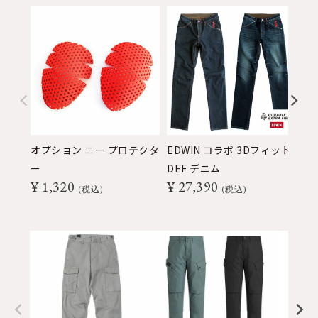
オプション ニー プロテクタ
EDWIN コラボ 3Dフィット
E
ー
DEF デニム
ト
¥
1,320
¥
27,390
¥
CO
税込
税込