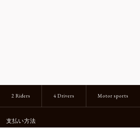
2 Riders
4 Drivers
Motor sports
支払い方法