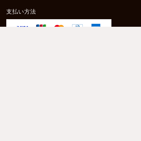
支払い方法
-クレジットカード -あと払い（ペイディ）
-PayPay -楽天ペイ -Amazon Pay
-代金引換（手数料660円） ※宅配便限定
送料
全国一律1,100円
＊メール便配送対象商品は一律330円。
11,000円以上のお買い物で当社負担。
ご利用ガイドはこちら