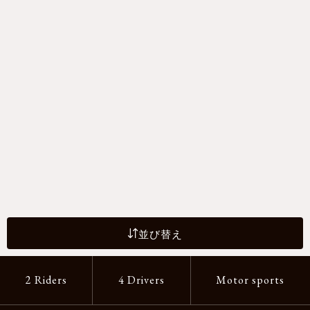
並び替え
2 Riders
4 Drivers
Motor sports