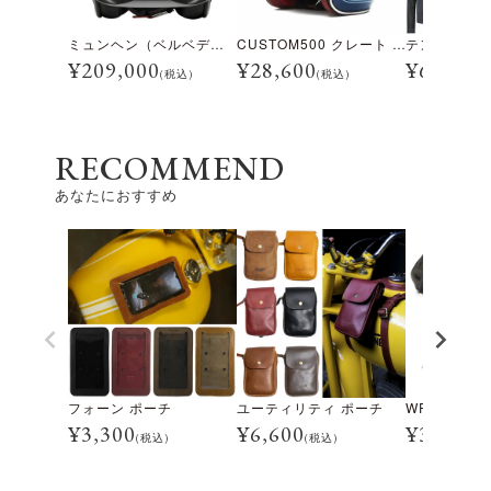
ミュンヘン（ベルベデーレ）
CUSTOM500 クレート アイスブルー
¥
209,000
¥
28,600
¥
69,300
(税込)
(税込)
RECOMMEND
あなたにおすすめ
フォーン ポーチ
ユーティリティ ポーチ
WRC ミニ
¥
3,300
¥
6,600
¥
3,960
(税込)
(税込)
(税