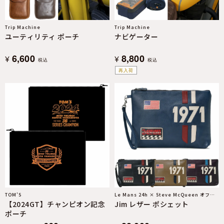
Trip Machine
Trip Machine
ユーティリティ ポーチ
ナビゲーター
6,600
8,800
¥
¥
税込
税込
再入荷
TOM’S
Le Mans 24h × Steve McQueen オフィ
【2024GT】チャンピオン記念
Jim レザー ポシェット
シャルライセンス
ポーチ