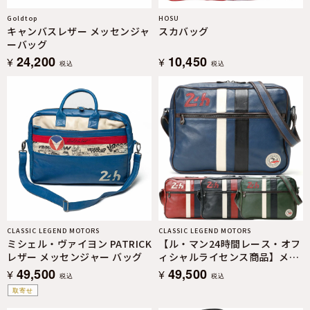
Goldtop
HOSU
キャンバスレザー メッセンジャ
スカバッグ
ーバッグ
24,200
10,450
¥
¥
税込
税込
CLASSIC LEGEND MOTORS
CLASSIC LEGEND MOTORS
ミシェル・ヴァイヨン PATRICK
【ル・マン24時間レース・オフ
レザー メッセンジャー バッグ
ィシャルライセンス商品】メッ
センジャー レザー バッグ
49,500
49,500
¥
¥
税込
税込
取寄せ