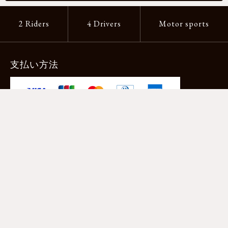
2 Riders
4 Drivers
Motor sports
支払い方法
-クレジットカード -あと払い（ペイディ）
-PayPay -楽天ペイ -Amazon Pay
-代金引換（手数料660円） ※宅配便限定
送料
全国一律1,100円
＊メール便配送対象商品は一律330円。