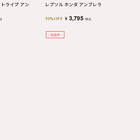
ライプ アン
レプソル ホンダ アンブレラ
3,795
¥
50%OFF
込
税込