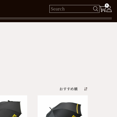
0
様
保有ポイント： pt
ログイン
新規会員登録