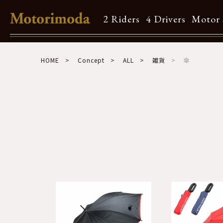
2 Riders
4 Drivers
Motor 
Shop Info
HOME
Concept
ALL
雑貨
傘
Motorimodaとは
店舗一覧
Brand
Brand list
Guide
ご利用ガイド