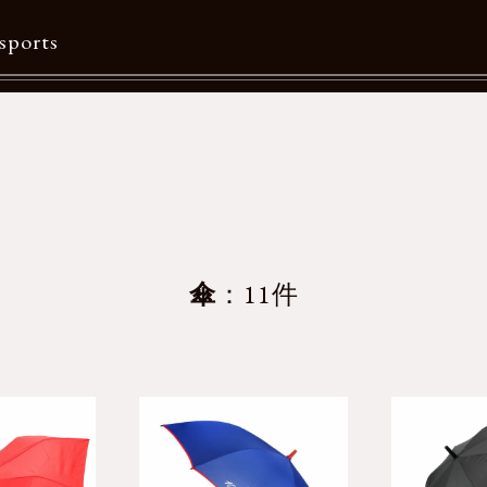
sports
Contents
特集一覧
Information一覧
メルマガ購読
傘
：11件
カタログダウンロード
リクルート