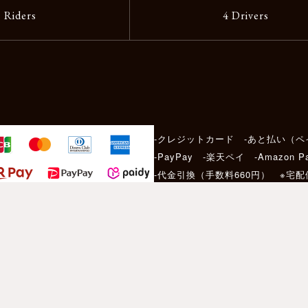
2 Riders
4 Drivers
-クレジットカード -あと払い（ペ
-PayPay -楽天ペイ -Amazon P
-代金引換（手数料660円） ※宅