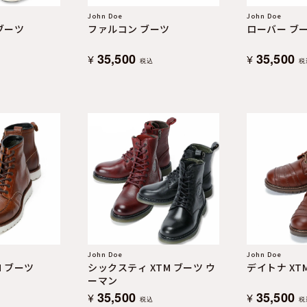
John Doe
John Doe
 ブーツ
ファルコン ブーツ
ローバー ブ
35,500
35,500
¥
¥
税込
税
John Doe
John Doe
M ブーツ
シックスティ XTM ブーツ ウ
デイトナ XT
ーマン
35,500
35,500
¥
¥
税込
税