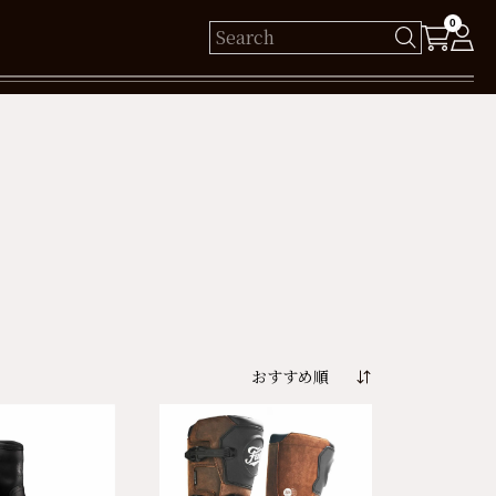
0
様
保有ポイント： pt
ログイン
新規会員登録