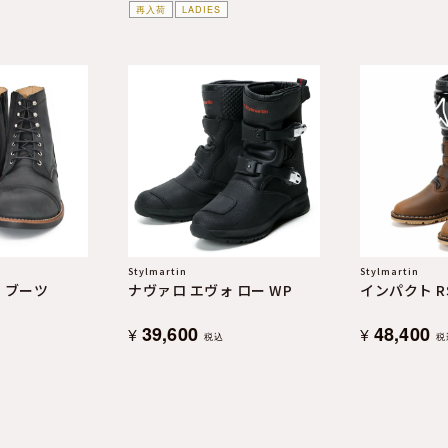
再入荷
LADIES
Stylmartin
Stylmartin
 ブーツ
ナヴァロ エヴォ ロー WP
インパクト R
39,600
48,400
¥
¥
税込
税