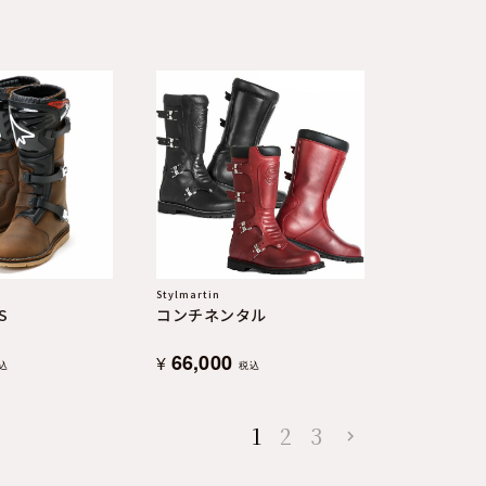
Stylmartin
S
コンチネンタル
66,000
¥
込
税込
1
2
3