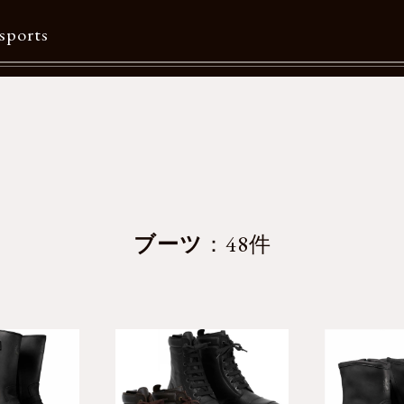
sports
Contents
特集一覧
Information一覧
メルマガ購読
ブーツ
：48件
カタログダウンロード
リクルート