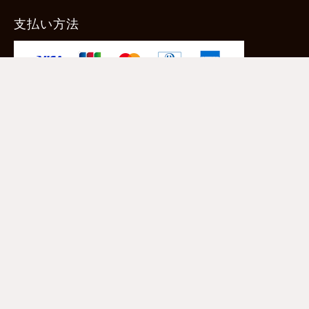
支払い方法
-クレジットカード -あと払い（ペイディ）
-PayPay -楽天ペイ -Amazon Pay
-代金引換（手数料660円） ※宅配便限定
送料
全国一律1,100円
＊メール便配送対象商品は一律330円。
11,000円以上のお買い物で当社負担。
ご利用ガイドはこちら