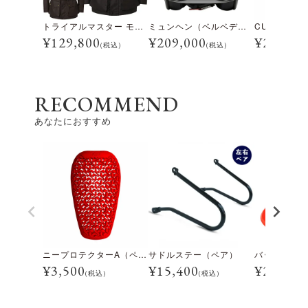
トライアルマスター モーターサイクル ジャケット
ミュンヘン（ベルベデーレ）
¥
129,800
¥
209,000
¥
28,600
(税込)
(税込)
RECOMMEND
あなたにおすすめ
ニープロテクターA（ペア）
サドルステー（ペア）
¥
3,500
¥
15,400
¥
2,464
(税込)
(税込)
(税