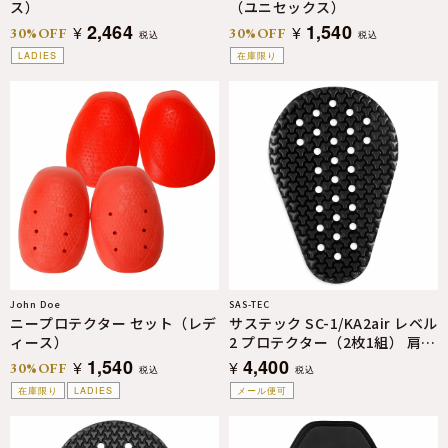
ス）
（ユニセックス）
2,464
1,540
¥
¥
30%OFF
30%OFF
税込
税込
LADIES
在庫限り
John Doe
SAS-TEC
ニープロテクター セット（レデ
サステック SC-1/KA2air レベル
ィース）
2 プロテクター（2枚1組） 肩・
肘・腰・膝兼用
1,540
4,400
¥
¥
30%OFF
税込
税込
在庫限り
LADIES
メール便可