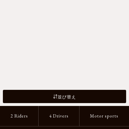
並び替え
2 Riders
4 Drivers
Motor sports