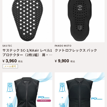
SAS-TEC
PANDO MOTO
サステック SC-1/KAair レベル1
クァトロフレックス バック
プロテクター（2枚1組） 肩・
肘・腰・膝兼用
3,960
9,900
¥
¥
税込
税込
メール便可