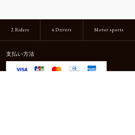
2 Riders
4 Drivers
Motor sports
支払い方法
-クレジットカード -あと払い（ペイディ）
-PayPay -楽天ペイ -Amazon Pay
-代金引換（手数料660円） ※宅配便限定
送料