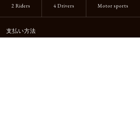
2 Riders
4 Drivers
Motor sports
支払い方法
-クレジットカード -あと払い（ペイディ）
-PayPay -楽天ペイ -Amazon Pay
-代金引換（手数料660円） ※宅配便限定
送料
全国一律1,100円
＊メール便配送対象商品は一律330円。
11,000円以上のお買い物で当社負担。