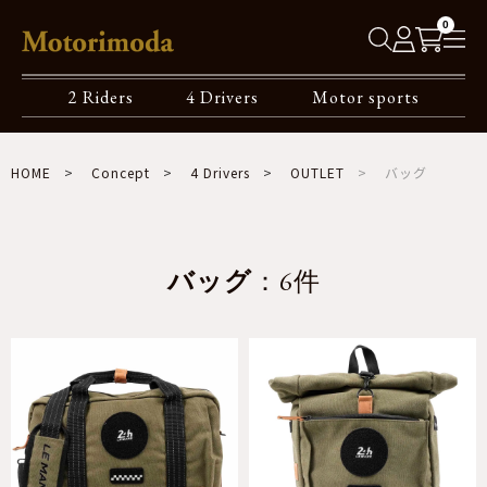
0
2 Riders
4 Drivers
Motor sports
HOME
Concept
4 Drivers
OUTLET
バッグ
バッグ
：6件