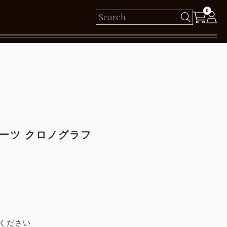
0
様
保有ポイント： pt
ログイン
ポーツ クロノグラフ
新規会員登録
ください