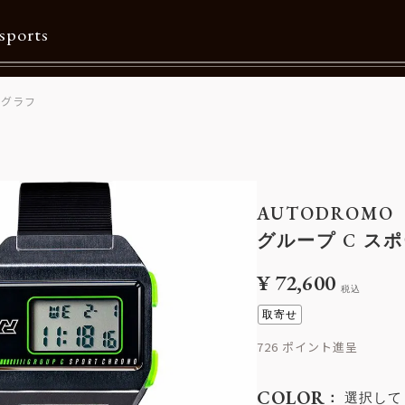
sports
ノグラフ
Contents
特集一覧
Information一覧
AUTODROMO
メルマガ購読
グループ C ス
カタログダウンロード
¥
72,600
税込
リクルート
取寄せ
726
COLOR
選択して