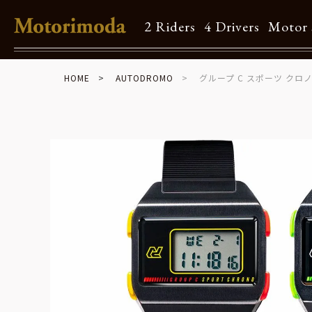
2 Riders
4 Drivers
Motor 
HOME
AUTODROMO
グループ C スポーツ クロ
Shop Info
Motorimodaとは
店舗一覧
Brand
Brand list
Guide
ご利用ガイド