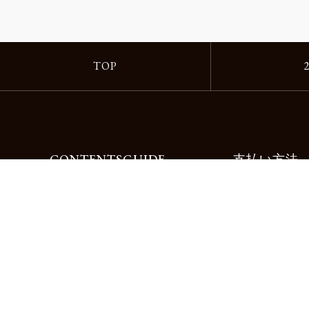
TOP
CONTENTS
GUIDE
支払い方法
Motorimodaとは
ご利用ガイド
店舗一覧
よくある質問
リクルート
お問合せ