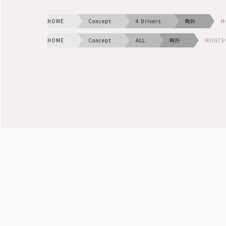
HOME
Concept
4 Drivers
時計
M
HOME
Concept
ALL
時計
MONTE