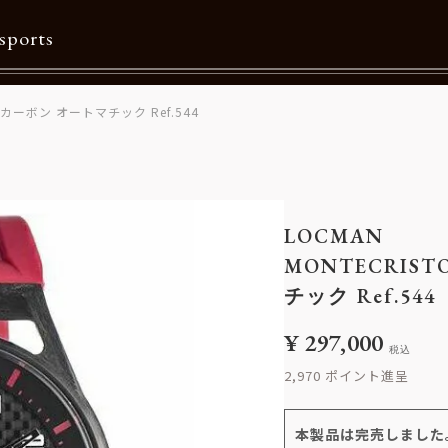
sports
 カーボン オートマチック Ref.544
Contents
特集一覧
Information一覧
LOCMAN
メルマガ購読
MONTECRIS
カタログダウンロード
チック Ref.544
リクルート
¥
297,000
税込
2,970
本製品は完売しました