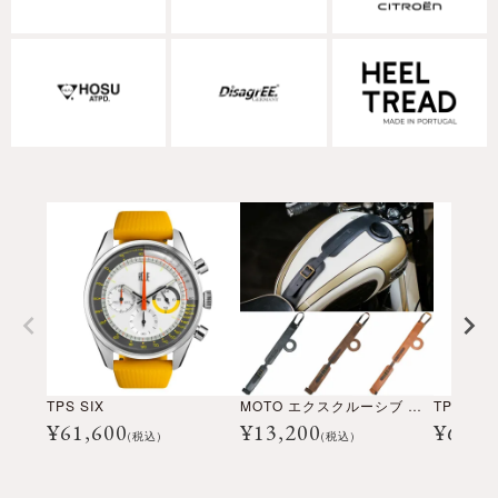
TPS SIX
MOTO エクスクルーシブ タンクストラップ for トライアンフ
TPS ONE 
¥
61,600
¥
13,200
¥
63,8
(税込)
(税込)