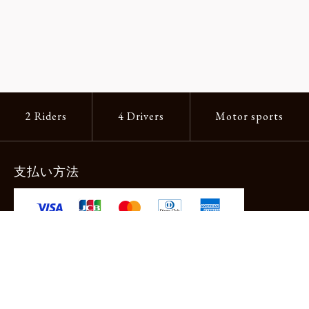
2 Riders
4 Drivers
Motor sports
支払い方法
-クレジットカード -あと払い（ペイディ）
-PayPay -楽天ペイ -Amazon Pay
-代金引換（手数料660円） ※宅配便限定