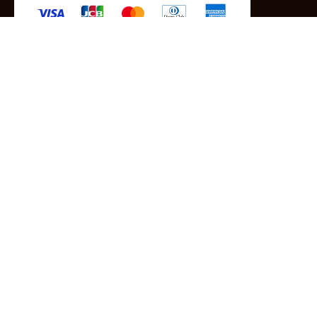
-クレジットカード -あと払い（ペイディ）
-PayPay -楽天ペイ -Amazon Pay
-代金引換（手数料660円） ※宅配便限定
送料
全国一律1,100円
＊メール便配送対象商品は一律330円。
11,000円以上のお買い物で当社負担。
ご利用ガイドはこちら