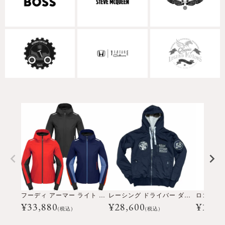
フーディ アーマー ライト レディ
レーシング ドライバー ダブルド フーディー レディ
ロゴ 2 
¥
33,880
¥
28,600
¥
18,2
(税込)
(税込)