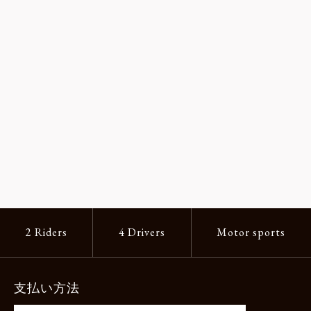
2 Riders
4 Drivers
Motor sports
支払い方法