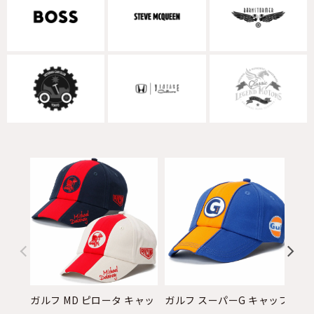
ガルフ MD ピロータ キャッ
ガルフ スーパーG キャップ
ガ