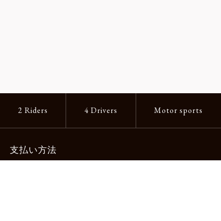
2 Riders
4 Drivers
Motor sports
支払い方法
-クレジットカード -あと払い（ペイディ）