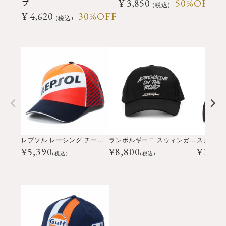
¥
3,850
50%OFF
プ
(
税込
¥
4,620
30%OFF
¥
税込
レプソル レーシング チーム ベースボール キャップ
ランボルギーニ スウィンガー アドレナリン ベースボール キャップ
¥
5,390
¥
8,800
¥
11,0
(税込)
(税込)