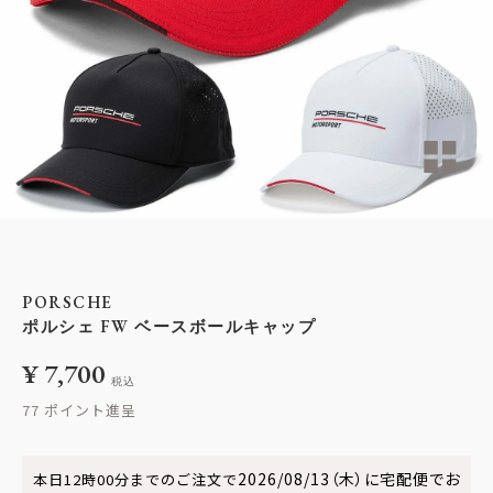
PORSCHE
ポルシェ FW ベースボールキャップ
¥
7,700
税込
77
2026/08/13（木）
に
宅配便
でお
本日
12時00分
までのご注文で