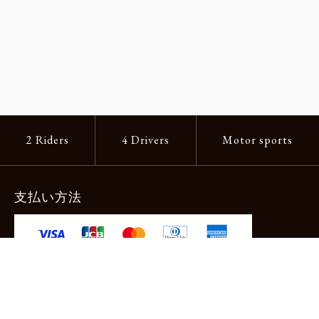
2 Riders
4 Drivers
Motor sports
支払い方法
-クレジットカード -あと払い（ペイディ）
-PayPay -楽天ペイ -Amazon Pay