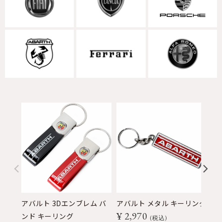
アバルト 3Dエンブレム バ
アバルト メタル キーリング
ア
¥
2,970
ンド キーリング
ド
税込