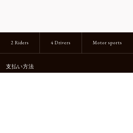
2 Riders
4 Drivers
Motor sports
支払い方法
-クレジットカード -あと払い（ペイディ）
-PayPay -楽天ペイ -Amazon Pay
-代金引換（手数料660円） ※宅配便限定