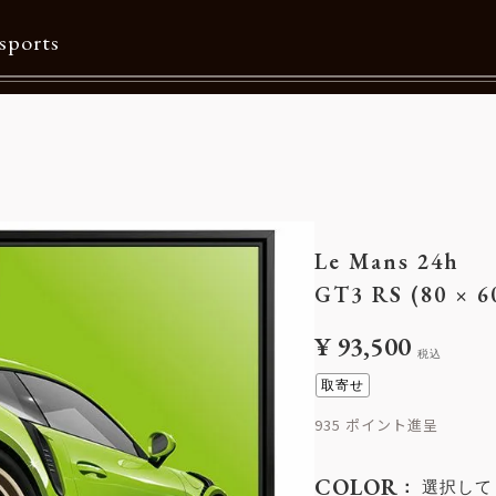
sports
Contents
特集一覧
Information一覧
Le Mans 24h
メルマガ購読
GT3 RS (80 × 6
カタログダウンロード
¥
93,500
税込
リクルート
取寄せ
935
COLOR
選択して