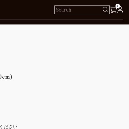
0
様
保有ポイント： pt
ログイン
0cm)
新規会員登録
ください