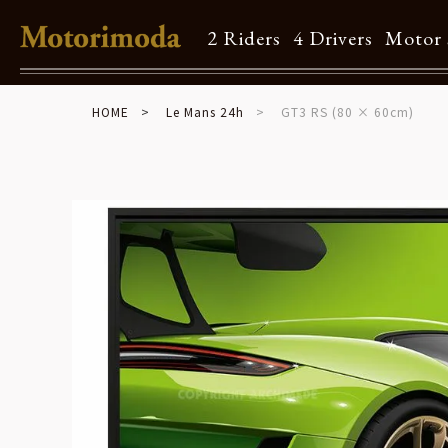
2 Riders
4 Drivers
Motor 
HOME
Le Mans 24h
GT3 RS (80 × 60cm)
Shop Info
Motorimodaとは
店舗一覧
Brand
Brand list
Guide
ご利用ガイド