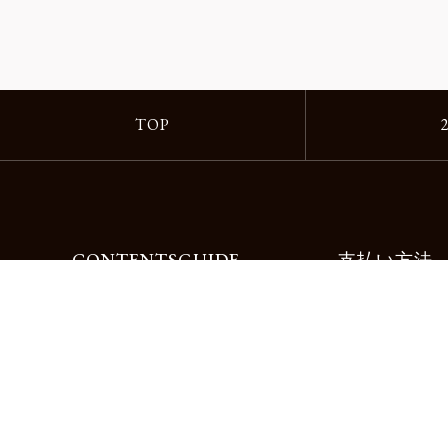
TOP
CONTENTS
GUIDE
支払い方法
Motorimodaとは
ご利用ガイド
店舗一覧
よくある質問
リクルート
お問合せ