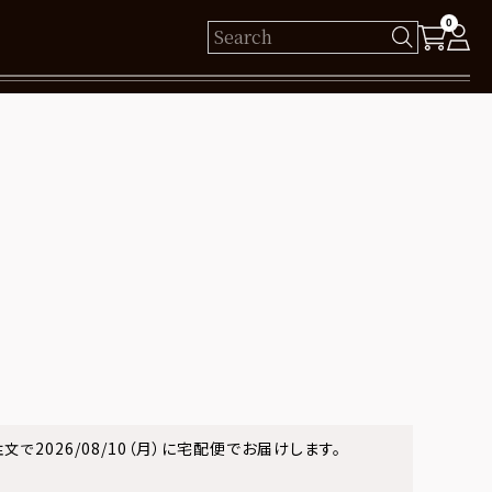
0
様
保有ポイント： pt
ログイン
新規会員登録
2026/08/10（月）
に
宅配便
でお届けします。
注文で