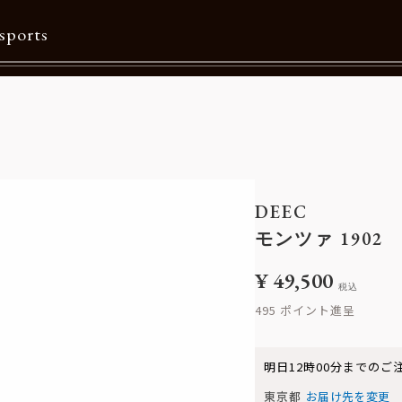
sports
Contents
特集一覧
Information一覧
DEEC
メルマガ購読
モンツァ 1902
カタログダウンロード
¥
49,500
税込
リクルート
495
明日
12時00分
までのご
東京都
お届け先を変更