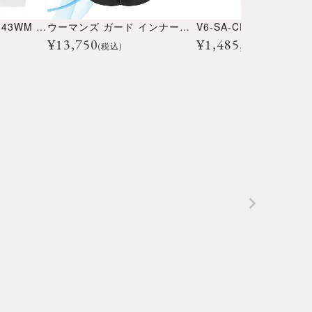
1/43 スパーク TY13143WM GAZOO Racing特注 トヨタ TS050 ハイブリッド 24H LM 優勝 2018 #8 ウェザリング仕様
ウーマンズ ガード インナーベスト エアー CE BPJ-01LA ウイメンズ
V6-SA-CRB-HRC-E-2b
¥
13,750
¥
1,485,000
(税込)
(税込)