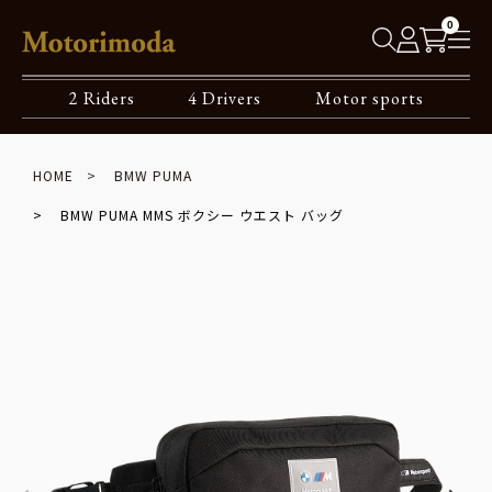
0
2 Riders
4 Drivers
Motor sports
HOME
BMW PUMA
BMW PUMA MMS ボクシー ウエスト バッグ