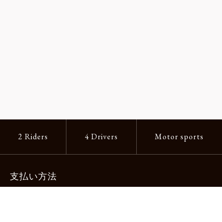
2 Riders
4 Drivers
Motor sports
支払い方法