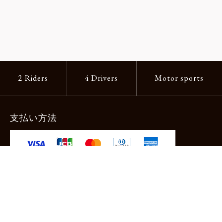
2 Riders
4 Drivers
Motor sports
支払い方法
-クレジットカード -あと払い（ペイディ）
-PayPay -楽天ペイ -Amazon Pay
-代金引換（手数料660円） ※宅配便限定