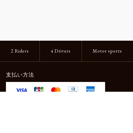
2 Riders
4 Drivers
Motor sports
支払い方法
-クレジットカード -あと払い（ペイディ）
-PayPay -楽天ペイ -Amazon Pay
-代金引換（手数料660円） ※宅配便限定