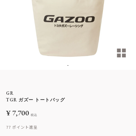
-
GR
TGR ガズー トートバッグ
¥
7,700
税込
77