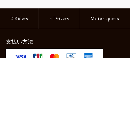
2 Riders
4 Drivers
Motor sports
支払い方法
-クレジットカード -あと払い（ペイディ）
-PayPay -楽天ペイ -Amazon Pay
-代金引換（手数料660円） ※宅配便限定
送料
全国一律1,100円
＊メール便配送対象商品は一律330円。