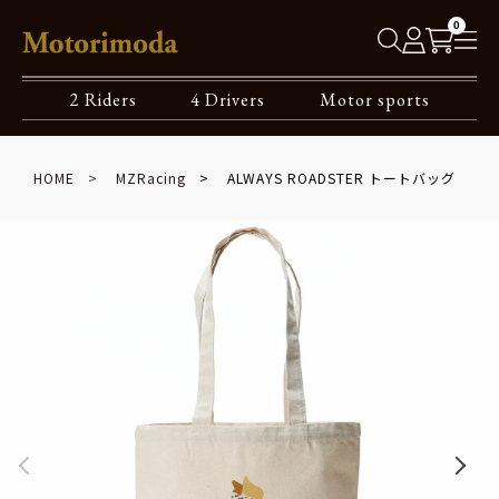
0
2 Riders
4 Drivers
Motor sports
HOME
MZRacing
ALWAYS ROADSTER トートバッグ