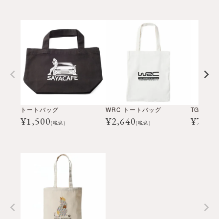
トートバッグ
WRC トートバッグ
TGR ガ
¥
1,500
¥
2,640
¥
7,70
(税込)
(税込)