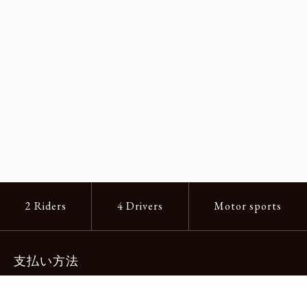
2 Riders
4 Drivers
Motor sports
支払い方法