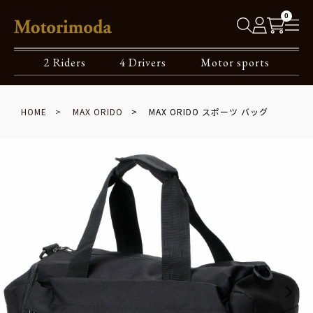
0
2 Riders
4 Drivers
Motor sports
HOME
MAX ORIDO
MAX ORIDO スポーツ バッグ