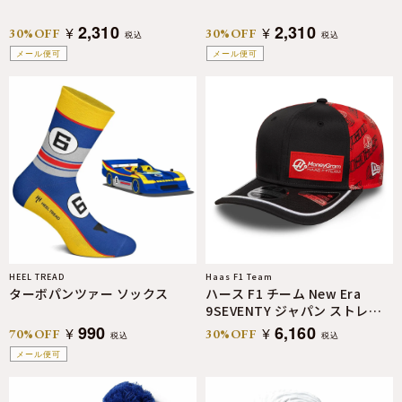
2,310
2,310
¥
¥
30%OFF
30%OFF
税込
税込
メール便可
メール便可
HEEL TREAD
Haas F1 Team
ターボパンツァー ソックス
ハース F1 チーム New Era
9SEVENTY ジャパン ストレッ
チス スナップ キャップ
990
6,160
¥
¥
70%OFF
30%OFF
税込
税込
メール便可