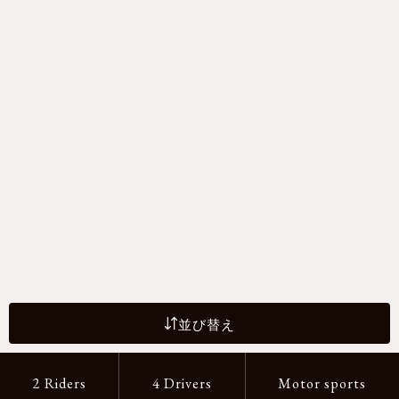
並び替え
2 Riders
4 Drivers
Motor sports