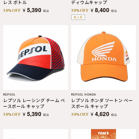
レス ボトル
ディウムキャップ
5,390
8,400
¥
¥
30%OFF
30%OFF
税込
税込
再入荷
REPSOL
REPSOL HONDA
レプソル レーシング チーム ベ
レプソル ホンダ ツートン ベー
ースボール キャップ
スボール キャップ
5,390
4,620
¥
¥
30%OFF
30%OFF
税込
税込