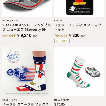
Racing Bulls
Ferrari
Visa Cash App レーシングブル
フェラーリ テディ メタル マグ
ズ ニューエラ 9Seventy 日本
ネット
GP 2025 スペシャルエディショ
9,240
330
¥
¥
30%OFF
70%OFF
税込
税込
ン キャップ
メール便可
HEEL TREAD
HEEL TREAD
イーブル クニーブル ソックス
ST185