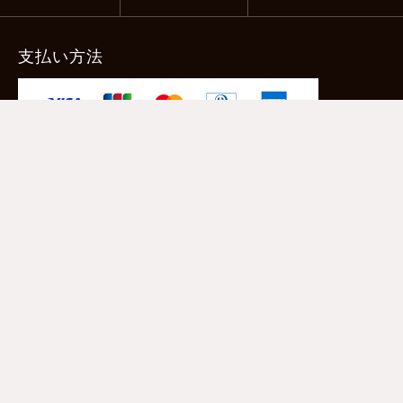
支払い方法
-クレジットカード -あと払い（ペイディ）
-PayPay -楽天ペイ -Amazon Pay
-代金引換（手数料660円） ※宅配便限定
送料
全国一律1,100円
＊メール便配送対象商品は一律330円。
11,000円以上のお買い物で当社負担。