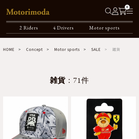
0
2 Riders
4 Drivers
Motor sports
HOME
Concept
Motor sports
SALE
雑貨
雑貨
：71件