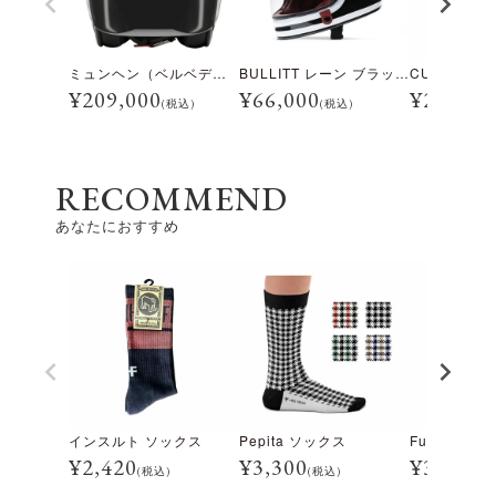
ミュンヘン（ベルベデーレ）
BULLITT レーン ブラック/ホワイト
¥
209,000
¥
66,000
¥
28,600
(税込)
(税込)
RECOMMEND
あなたにおすすめ
インスルト ソックス
Pepita ソックス
Fuch ソック
¥
2,420
¥
3,300
¥
3,300
(税込)
(税込)
(税