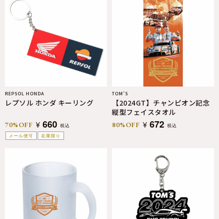
REPSOL HONDA
TOM’S
レプソル ホンダ キーリング
【2024GT】チャンピオン記念
縦型フェイスタオル
660
672
¥
¥
70%OFF
80%OFF
税込
税込
メール便可
在庫限り