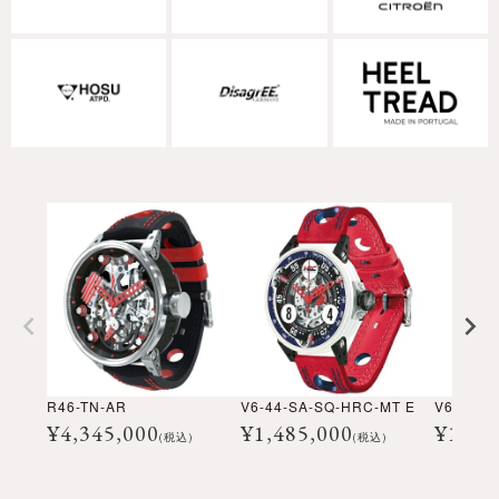
R46-TN-AR
V6-44-SA-SQ-HRC-MT E
V6-44-S
¥
4,345,000
¥
1,485,000
¥
1,48
(税込)
(税込)