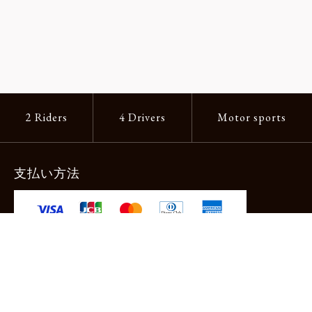
2 Riders
4 Drivers
Motor sports
支払い方法
-クレジットカード -あと払い（ペイディ）
-PayPay -楽天ペイ -Amazon Pay
-代金引換（手数料660円） ※宅配便限定