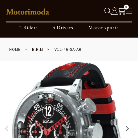
0
2 Riders
4 Drivers
Motor sports
HOME
B.R.M
V12-46-SA-AR