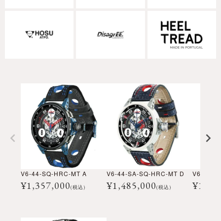
V6-44-SQ-HRC-MT A
V6-44-SA-SQ-HRC-MT D
V6-44-S
¥
1,357,000
¥
1,485,000
¥
1,48
(税込)
(税込)