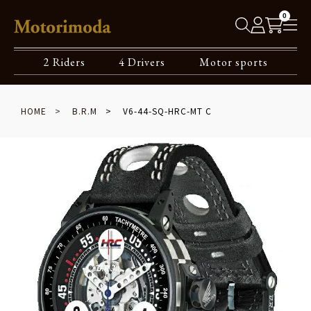
0
2 Riders
4 Drivers
Motor sports
HOME
B.R.M
V6-44-SQ-HRC-MT C