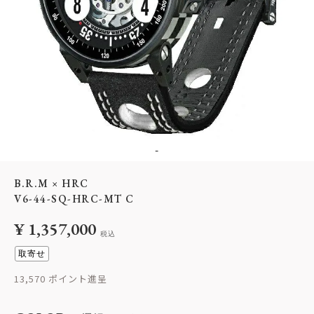
-
B.R.M × HRC
V6-44-SQ-HRC-MT C
¥
1,357,000
税込
取寄せ
13,570