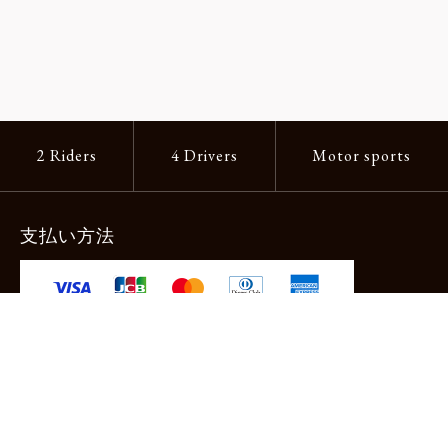
2 Riders
4 Drivers
Motor sports
支払い方法
-クレジットカード -あと払い（ペイディ）
-PayPay -楽天ペイ -Amazon Pay
-代金引換（手数料660円） ※宅配便限定