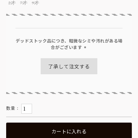
2才
7才
9才
デッドストック品につき、軽微なシミや汚れがある場
合がございます
(必
須)
了承して注文する
カートに入れる