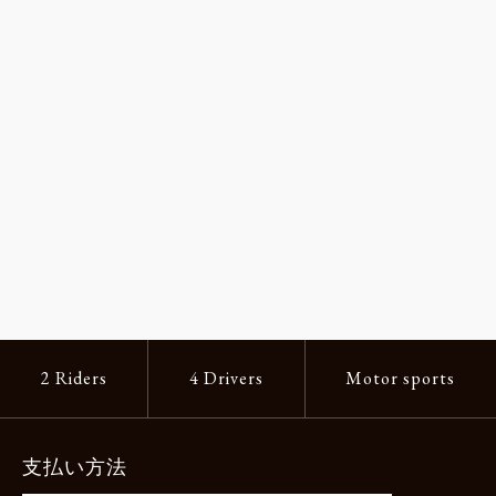
2 Riders
4 Drivers
Motor sports
支払い方法