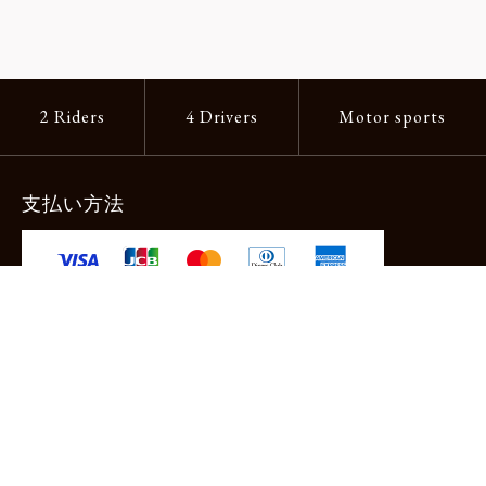
2 Riders
4 Drivers
Motor sports
支払い方法
-クレジットカード -あと払い（ペイディ）
-PayPay -楽天ペイ -Amazon Pay
-代金引換（手数料660円） ※宅配便限定
送料