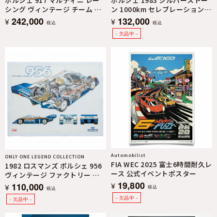
ポルシェ 917 マルティニ レー
ポルシェ 1983 シルバーストー
シング ヴィンテージ チーム ポ
ン 1000km セレブレーション
スター
ヴィンテージ ファクトリーポス
242,000
132,000
¥
¥
税込
税込
ター
Automobilist
ONLY ONE LEGEND COLLECTION
FIA WEC 2025 富士6時間耐久レ
1982 ロスマンズ ポルシェ 956
ース 公式イベントポスター
ヴィンテージ ファクトリー ポ
19,800
スター
¥
110,000
¥
税込
税込