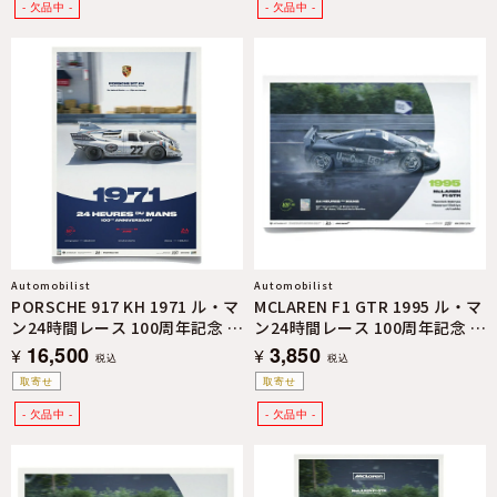
Automobilist
Automobilist
PORSCHE 917 KH 1971 ル・マ
MCLAREN F1 GTR 1995 ル・マ
ン24時間レース 100周年記念 リ
ン24時間レース 100周年記念 ミ
ミテッド エディション ポスタ
ニ エディション ポスター
16,500
3,850
¥
¥
税込
税込
ー
取寄せ
取寄せ